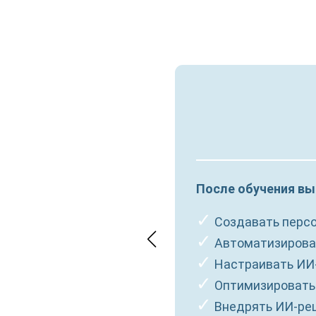
В
ы, а не отдельные штуки
После обучения вы
енты под задачу и может
✓
Создавать персо
✓
Автоматизироват
ные заказы для сложных
✓
Настраивать ИИ-
✓
Оптимизировать 
бюджета, времени, масштаба и
✓
Внедрять ИИ-реш