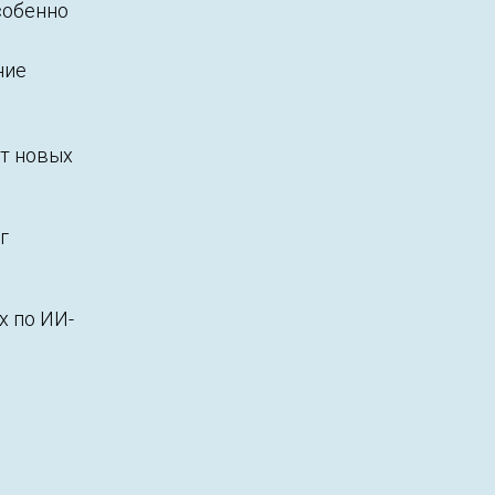
собенно
ние
ет новых
г
х по ИИ-