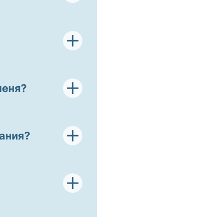
ртно. Все уроки в
четко и по делу -
меня?
ста и склада ума (я
ания?
азжевывая все
 где я лично работаю