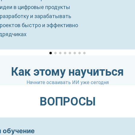
идеи в цифровые продукты
 разработку и зарабатывать
роектов быстро и эффективно
дрядчиках
Как этому научиться
Начните осваивать ИИ уже сегодня
бе
покупки
покупки
е покупки
ри продукта
ВОПРОСЫ
я обучение