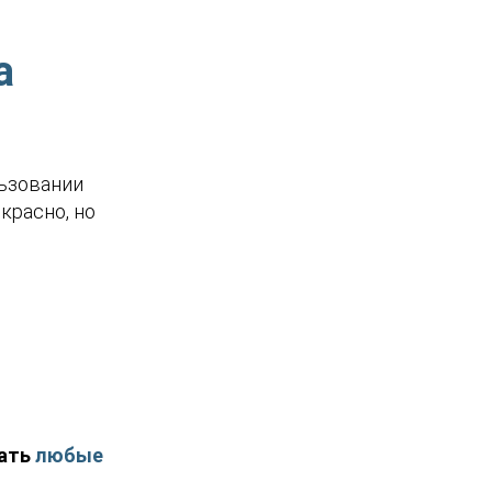
а
льзовании
красно, но
ать
любые