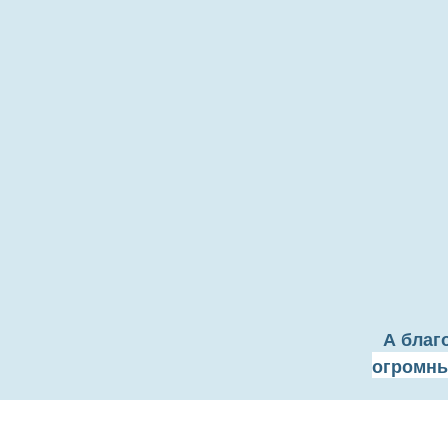
А благ
огромны