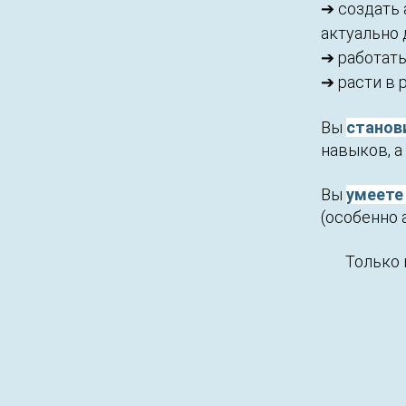
➔ создать 
актуально 
➔ работать
➔ расти в 
Вы
станов
навыков, а
Вы
умеете
(особенно 
Только 