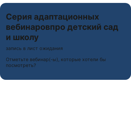
Серия адаптационных
вебинаровпро детский сад
и школу
запись в лист ожидания
Отметьте вебинар(-ы), которые хотели бы
посмотреть?