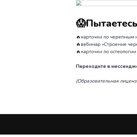
😱Пытаетесь
🔥карточки по черепным н
🔥вебинар «Строение чере
🔥карточки по остеологии
Переходите в мессендже
(Образовательная лицен