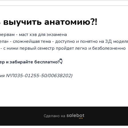
 выучить анатомию?!
ервам - маст хэв для экзамена
па» - сложнейшая тема - доступно и понятно на 3Д модел
 - с ними первый семестр пройдет легко и безболезненно
р и забирайте бесплатно!👇
зия №Л035-01255-50/00638202)
Сделано на