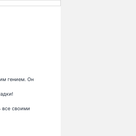
им гением. Он
адки!
ь все своими